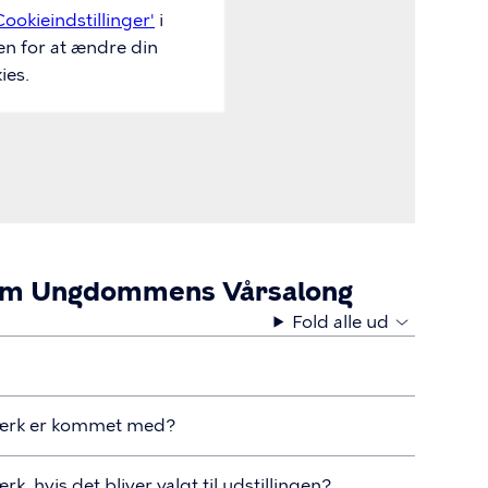
Cookieindstillinger'
i
en for at ændre din
ies.
l om Ungdommens Vårsalong
Fold alle ud
 værk er kommet med?
rk, hvis det bliver valgt til udstillingen?