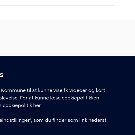
Ungdomsskole
s
linger
Kommune til at kunne vise fx videoer og kort
velse. For at kunne læse cookiepolitikken
LINKS
 cookiepolitik her
Fritidshold og aktiviteter
eindstillinger', som du finder som link nederst
Ungeråd KBH
Tilgængelighedserklæring