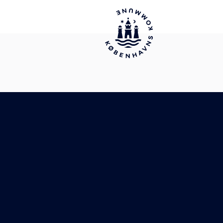
10. klasse
Heltidsundervisning
Cookiepolitik