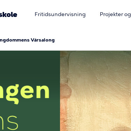
kole
Fritidsundervisning
Projekter og
Primær
navigation
ngdommens Vårsalong
mme