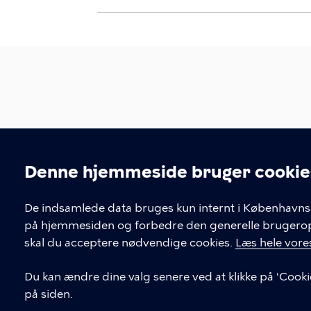
Københavns Kommunes 
Denne hjemmeside bruger cookie
CVR: 64942212
EAN: 5798009385314
Cookieindstil
De indsamlede data bruges kun internt i Københavns 
på hjemmesiden og forbedre den generelle brugerople
KONTAKT
skal du acceptere nødvendige cookies.
Læs hele vores
3530 3002
Du kan ændre dine valg senere ved at klikke på 'Cooki
almen.ungdomsskolen@kk.dk
på siden.