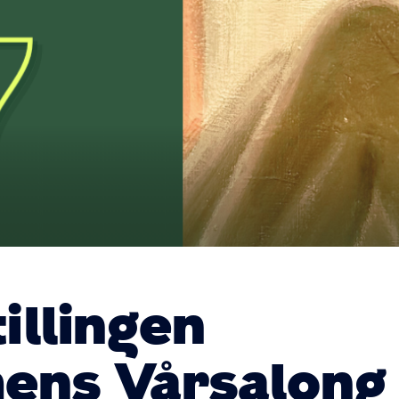
illingen
ns Vårsalong