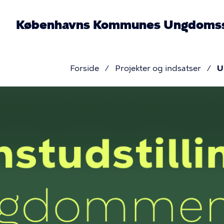
Gå
til
Københavns Kommunes Ungdomss
hovedindhold
Forside
Projekter og indsatser
U
Brødkru
Billede